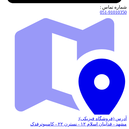
شماره تماس :
051-91010350
آدرس (فروشگاه فیزیکی):
مشهد - فداییان اسلام ۱۲ - نسترن ۲۲ - کامپیوترفدک