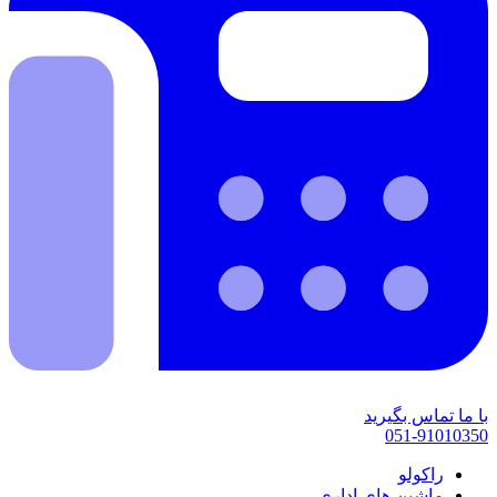
با ما تماس بگیرید
051-91010350
راکولو
ماشین های اداری