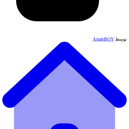
توسط
AriaieBOY