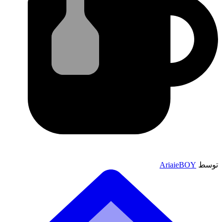
توسط
AriaieBOY