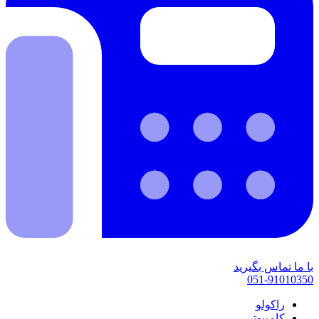
با ما تماس بگیرید
051-91010350
راکولو
کامپیوتر