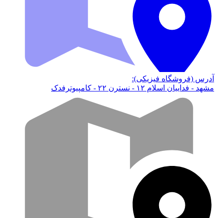
آدرس (فروشگاه فیزیکی):
مشهد - فداییان اسلام ۱۲ - نسترن ۲۲ - کامپیوترفدک