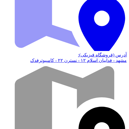
آدرس (فروشگاه فیزیکی):
مشهد - فداییان اسلام ۱۲ - نسترن ۲۲ - کامپیوترفدک