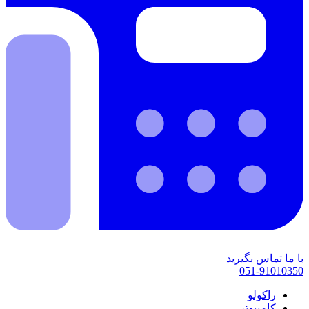
با ما تماس بگیرید
051-91010350
راکولو
کامپیوتر