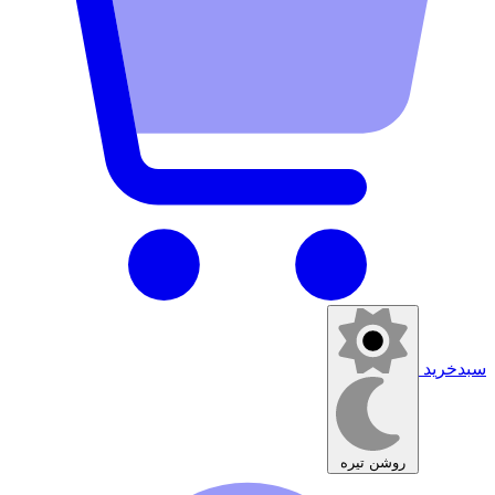
سبدخرید
روشن
تیره