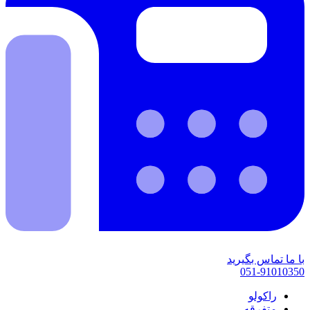
با ما تماس بگیرید
051-91010350
راکولو
متفرقه