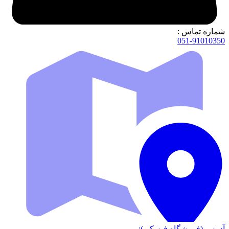
شماره تماس :
051-91010350
آدرس (فروشگاه فیزیکی):