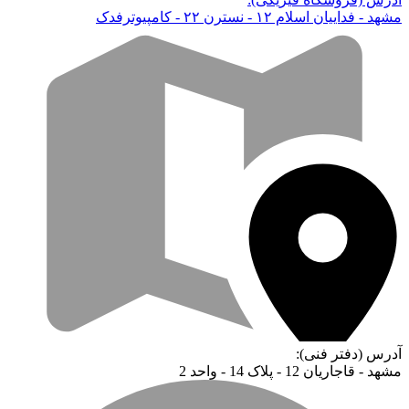
مشهد - فداییان اسلام ۱۲ - نسترن ۲۲ - کامپیوترفدک
آدرس (دفتر فنی):
مشهد - قاجاریان 12 - پلاک 14 - واحد 2