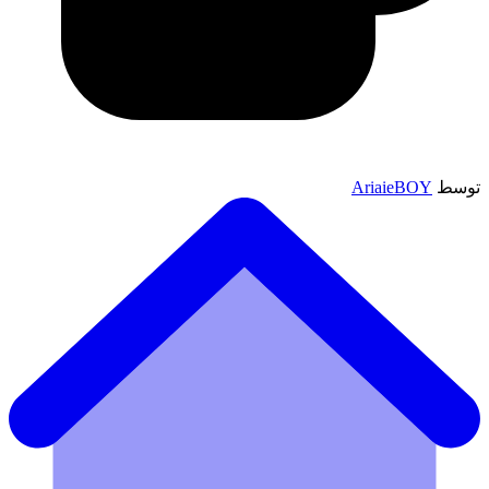
توسط
AriaieBOY