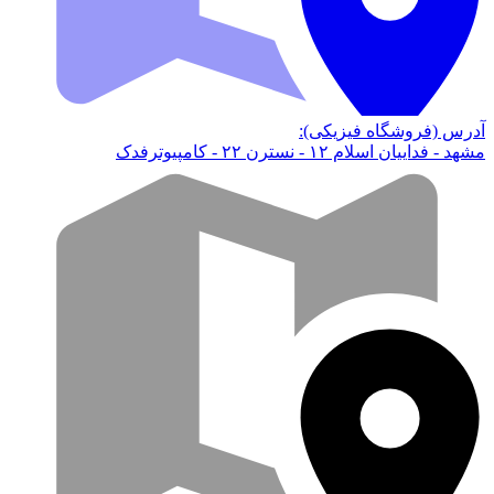
آدرس (فروشگاه فیزیکی):
مشهد - فداییان اسلام ۱۲ - نسترن ۲۲ - کامپیوترفدک