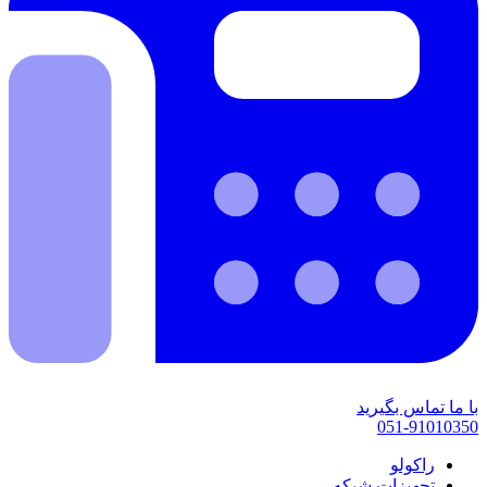
با ما تماس بگیرید
051-91010350
راکولو
تجهیزات شبکه