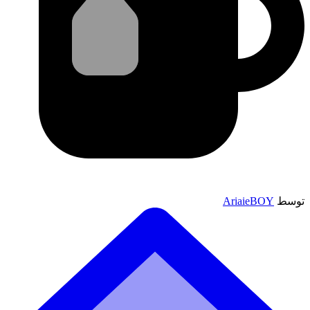
توسط
AriaieBOY