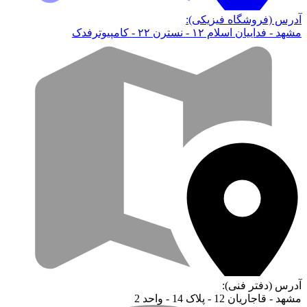
آدرس (فروشگاه فیزیکی):
مشهد - فداییان اسلام ۱۲ - نسترن ۲۲ - کامپیوترفدک
آدرس (دفتر فنی):
مشهد - قاجاریان 12 - پلاک 14 - واحد 2