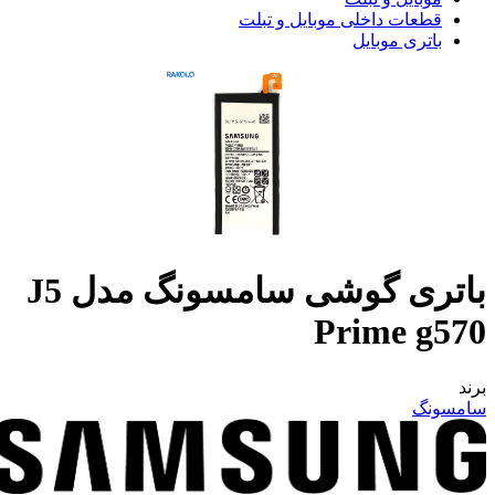
قطعات داخلی موبایل و تبلت
باتری موبایل
باتری گوشی سامسونگ مدل J5
Prime g570
برند
سامسونگ