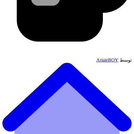
توسط
AriaieBOY