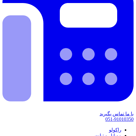
با ما تماس بگیرید
051-91010350
راکولو
موبایل و تبلت