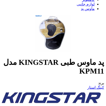
لوازم جانبی
ماوس پد
پد ماوس طبی KINGSTAR مدل
KPM11
برند
کینگ استار