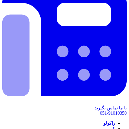
با ما تماس بگیرید
051-91010350
راکولو
کامپیوتر