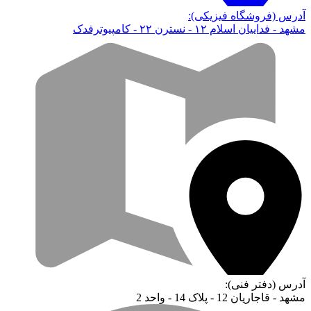
آدرس (فروشگاه فیزیکی):
مشهد - فداییان اسلام ۱۲ - نسترن ۲۲ - کامپیوترفدک
آدرس (دفتر فنی):
مشهد - قاجاریان 12 - پلاک 14 - واحد 2