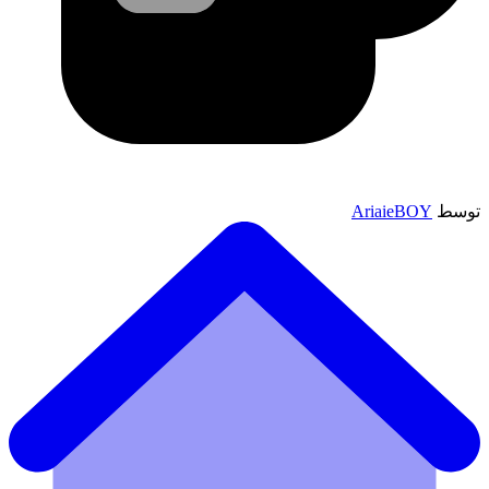
توسط
AriaieBOY