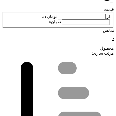
قیمت
از
تومانء
تا
تومانء
نمایش
2
محصول
مرتب سازی: