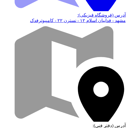
آدرس (فروشگاه فیزیکی):
مشهد - فداییان اسلام ۱۲ - نسترن ۲۲ - کامپیوترفدک
آدرس (دفتر فنی):