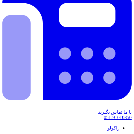
با ما تماس بگیرید
051-91010350
راکولو